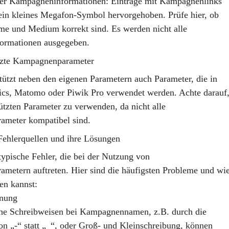
er Kampagneninformationen
: Einträge mit Kampagnenlinks
ein kleines Megafon-Symbol hervorgehoben. Prüfe hier, ob
me
und
Medium
korrekt sind. Es werden nicht alle
ormationen ausgegeben.
tzte Kampagnenparameter
stützt neben den eigenen Parametern auch
Parameter, die in
ics, Matomo oder Piwik Pro
verwendet werden. Achte darauf
tützten Parameter zu verwenden, da nicht alle
meter kompatibel sind.
Fehlerquellen und ihre Lösungen
 typische Fehler, die bei der Nutzung von
metern auftreten. Hier sind die häufigsten Probleme und wi
en kannst:
nnung
che Schreibweisen bei Kampagnennamen, z.B. durch die
 „-“ statt „_“, oder Groß- und Kleinschreibung, können