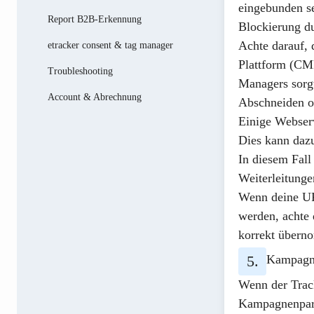
eingebunden
se
Report B2B-Erkennung
Blockierung d
Achte darauf, 
etracker consent & tag manager
Plattform (CM
Troubleshooting
Managers
sorg
Account & Abrechnung
Abschneiden o
Einige Webserv
Dies kann dazu
In diesem Fal
Weiterleitung
Wenn deine UR
werden, achte 
korrekt übern
Kampagne
Wenn der Trac
Kampagnenpara