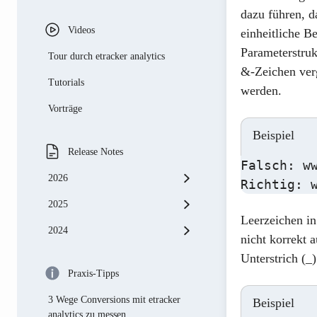
UX Analytics
dazu führen, d
Videos
einheitliche 
Consent Management Analyse
Parameterstruk
Tour durch etracker analytics
Segmente
&-Zeichen ver
Tutorials
Hits
werden.
Vorträge
App Analytics
Beispiel
Release Notes
Falsch: w
2026
2025
Mai
Leerzeichen i
2024
April
November
nicht korrekt 
Unterstrich (_
März
Oktober
November
Praxis-Tipps
Februar
September
Oktober
3 Wege Conversions mit etracker
Beispiel
Januar
August
September
analytics zu messen