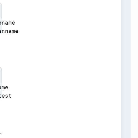
name

enname
me

test
>