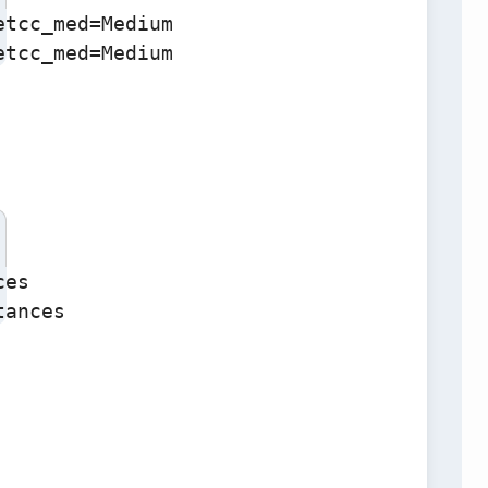
tcc_med=Medium

etcc_med=Medium
es

tances