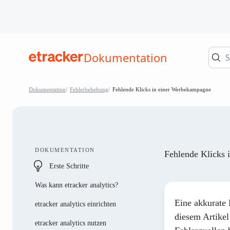
Zum Inhalt springen
Dokumentation
help.etracker.com
Dokumentation
Fehlerbehebung
Fehlende Klicks in einer Werbekampagne
DOKUMENTATION
Fehlende Klicks 
Erste Schritte
Was kann etracker analytics?
Eine akkurate 
etracker analytics einrichten
diesem Artikel
etracker analytics nutzen