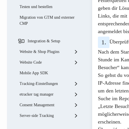
Fehlerquellen
Testen und bestellen
geben dir Lös
Links, die mit
Migration von GTM und externer
entsprechenden
CMP
angemeldet bis
Überprüf
Integration & Setup
Nach dem Start
Website & Shop Plugins
Stunde im Kam
Website Code
Shopware
Besucher“
kann
Mobile App SDK
Typo3
Basis-Integration
So gehst du vo
IP-Adresse fin
Tracking-Einstellungen
Shopify
Tracking Code Parameter
um den letzten
etracker tag manager
PrestaShop
Single-Page Applications
Account-Einstellungen
Suche im Repo
messen
Consent Management
Drupal
Datenfilter
etracker Tagging ergänzen
„Letzte Besuc
E-Commerce Tracking
möglicherweise
Server-side Tracking
JTL
Automatische Erfassung
Einbinden von Drittanbieter-
etracker consent manager
erscheinen.
Event Tracking
Tags
Joomla
Datenanreicherung
Anbindung an externe Consent
Google Ads Connector