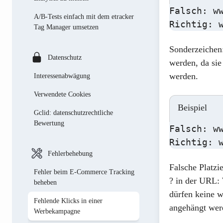
Falsch: w
Juli
August
A/B-Tests einfach mit dem etracker
Richtig: 
Tag Manager umsetzen
Juni
Juli
Sonderzeichen
April
Juni
Datenschutz
werden, da sie
März
Mai
werden.
Interessenabwägung
Februar
April
Verwendete Cookies
Januar
März
Beispiel
Gclid: datenschutzrechtliche
Bewertung
Februar
Falsch: ww
Richtig: 
Fehlerbehebung
Falsche Platzi
Fehler beim E-Commerce Tracking
? in der URL
:
beheben
dürfen keine 
Fehlende Klicks in einer
angehängt wer
Werbekampagne