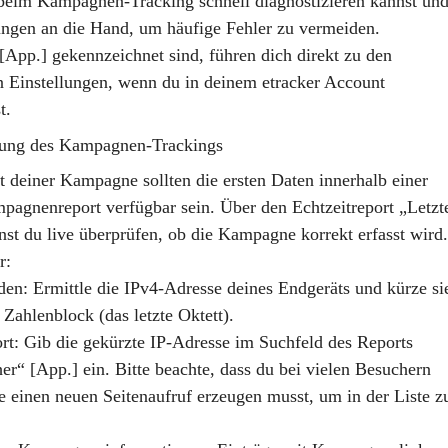
 beim Kampagnen-Tracking schnell diagnostizieren kannst un
ungen an die Hand, um häufige Fehler zu vermeiden.
 [App.] gekennzeichnet sind, führen dich direkt zu den
 Einstellungen, wenn du in deinem etracker Account
t.
ung des Kampagnen-Trackings
 deiner Kampagne sollten die ersten Daten innerhalb einer
pagnenreport verfügbar sein. Über den
Echtzeitreport „Letzt
st du live überprüfen, ob die Kampagne korrekt erfasst wird.
r:
den
: Ermittle die IPv4-Adresse deines Endgeräts und kürze si
 Zahlenblock (das letzte Oktett).
rt
: Gib die gekürzte IP-Adresse im
Suchfeld des Reports
her“
[App.] ein. Bitte beachte, dass du bei vielen Besuchern
 einen neuen Seitenaufruf erzeugen musst, um in der Liste z