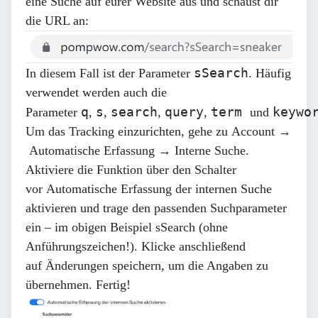
eine Suche auf eurer Website aus und schaust dir
die URL an:
sSearch
In diesem Fall ist der Parameter
. Häufig
verwendet werden auch die
q
s
search
query
term
keywo
Parameter
,
,
,
,
und
Um das Tracking einzurichten, gehe zu
Account →
Automatische Erfassung →
Interne Suche.
Aktiviere die Funktion über den Schalter
vor
Automatische Erfassung der internen Suche
aktivieren
und trage den passenden Suchparameter
ein – im obigen Beispiel
sSearch
(ohne
Anführungszeichen!). Klicke anschließend
auf
Änderungen speichern
, um die Angaben zu
übernehmen. Fertig!