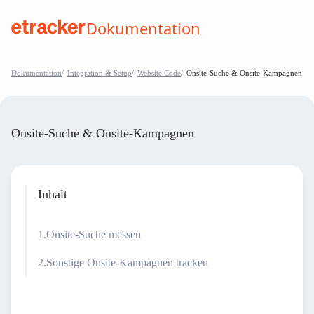
Zum Inhalt springen
Dokumentation
help.etracker.com
Dokumentation
Integration & Setup
Website Code
Onsite-Suche & Onsite-Kampagnen
Onsite-Suche & Onsite-Kampagnen
Inhalt
Onsite-Suche messen
Sonstige Onsite-Kampagnen tracken