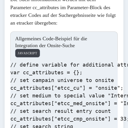
Parameter
cc_attributes
im Parameter-Block des
etracker Codes auf der Suchergebnisseite wie folgt
an etracker übergeben:
Allgemeines Code-Beispiel für die
Integration der Onsite-Suche
JAVASCRIPT
// define variable for additional attr
var cc_attributes = {};

// set campain universe to onsite

cc_attributes["etcc_cu"] = "onsite";

// set medium to special value "Intern
cc_attributes["etcc_med_onsite"] = "In
// set search result entry count

cc_attributes["etcc_cmp_onsite"] = 33;
// set search string
