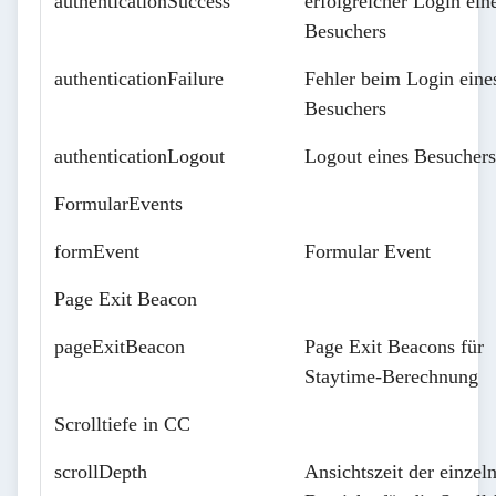
authenticationSuccess
erfolgreicher Login ein
Besuchers
authenticationFailure
Fehler beim Login eine
Besuchers
authenticationLogout
Logout eines Besuchers
FormularEvents
formEvent
Formular Event
Page Exit Beacon
pageExitBeacon
Page Exit Beacons für
Staytime-Berechnung
Scrolltiefe in CC
scrollDepth
Ansichtszeit der einzel