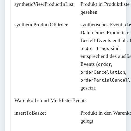
syntheticViewProductInList
Produkt in Produktliste
gesehen
syntheticProductOfOrder
synthetisches Event, da
Daten eines Produkts e
Bestell-Events enthält.
sind
order_flags
entsprechend des auslö
Events (
,
order
,
orderCancellation
orderPartialCancell
gesetzt.
Warenkorb- und Merkliste-Events
insertToBasket
Produkt in den Warenk
gelegt