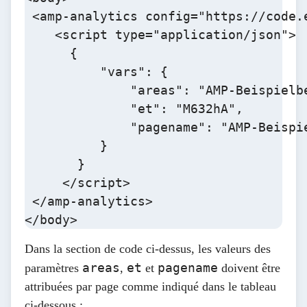
 <amp-analytics config="https://code.
    <script type="application/json">

      {

          "vars": {

              "areas": "AMP-Beispielbe
              "et": "M632hA",

              "pagename": "AMP-Beispie
          }

       }

     </script>

 </amp-analytics>

</body>
Dans la section de code ci-dessus, les valeurs des
areas
et
pagename
paramètres
,
et
doivent être
attribuées par page comme indiqué dans le tableau
ci-dessous :