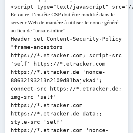
<script type="text/javascript" src="/
En outre, l’en-tête CSP doit être modifié dans le
serveur Web de manière à utiliser le nonce généré
au lieu de "unsafe-inline".
Header set Content-Security-Policy
"frame-ancestors
https://*.etracker.com
; script-src
'self'
https://*.etracker.com
https://*.etracker.de
'nonce-
88632193213n2109d81bajvkad';
connect-src
https://*.etracker.de
;
img-src 'self'
https://*.etracker.com
https://*.etracker.de
data:;
style-src 'self'
https://*.etracker.com 'nonce-